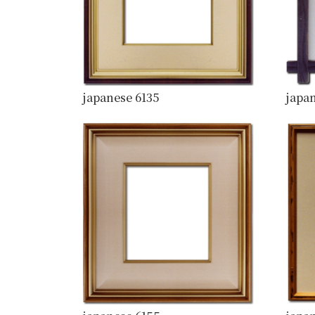
japanese 6135
japan