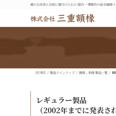
コ
ナ
確かな技術と伝統に裏付けられた 国内 一環製作の総合額縁
ン
ビ
テ
ゲ
ン
ー
ツ
シ
へ
ョ
ス
ン
キ
に
ッ
移
プ
動
HOME
製品ラインナップ
額縁：和縁 製品一覧
額
レギュラー製品
（2002年までに発表さ